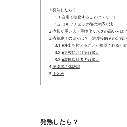
1.
発熱したら？
1.1.
自宅で検査することのメリット
1.2.
セルフチェック後の対応方法
2.
症状が重い人・重症化リスクの高い人は
3.
療養終了の目安は？（濃厚接触者の定義
3.1.
■外出を控えることが推奨される期
3.2.
■学校における取扱い
3.3.
■濃厚接触者の取扱い
4.
感染者の体験談
5.
まとめ
発熱したら？