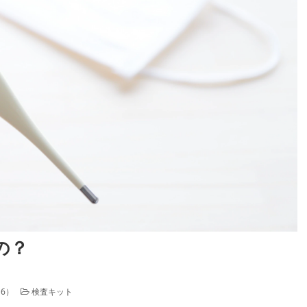
の？
16
）
検査キット