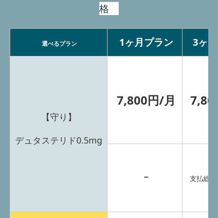
格
1ヶ月プラン
3ヶ
選べるプラン
7,800円/月
7,8
【守り】
デュタステリド0.5mg
ｰ
支払総額：