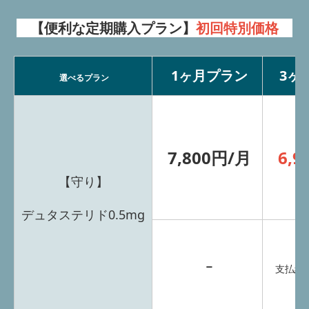
【便利な定期購入プラン】
初回特別価格
1ヶ月プラン
3ヶ
選べるプラン
7,800円/月
6,9
【守り】
デュタステリド0.5mg
ｰ
支払総額