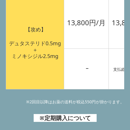
13,800円/月
13,8
【攻め】
デュタステリド0.5mg
＋
ミノキシジル2.5mg
ｰ
支払総額：
※2回目以降はお薬の送料が税込550円が掛かります。
※定期購入について