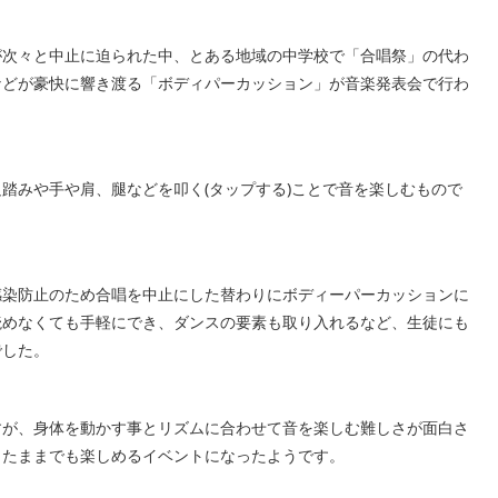
が次々と中止に迫られた中、とある地域の中学校で「合唱祭」の代わ
などが豪快に響き渡る「ボディパーカッション」が音楽発表会で行わ
踏みや手や肩、腿などを叩く(タップする)ことで音を楽しむもので
感染防止のため合唱を中止にした替わりにボディーパーカッションに
読めなくても手軽にでき、ダンスの要素も取り入れるなど、生徒にも
でした。
すが、身体を動かす事とリズムに合わせて音を楽しむ難しさが面白さ
したままでも楽しめるイベントになったようです。