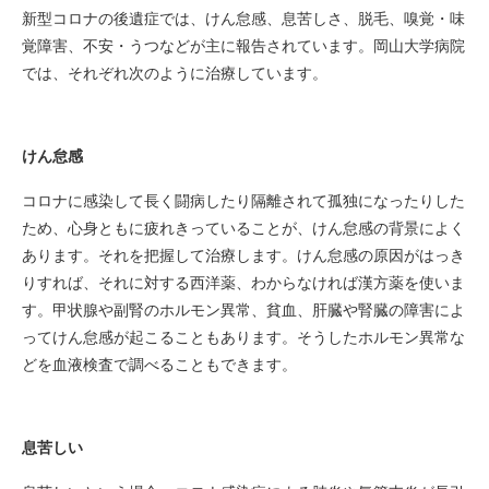
新型コロナの後遺症では、けん怠感、息苦しさ、脱毛、嗅覚・味
覚障害、不安・うつなどが主に報告されています。岡山大学病院
では、それぞれ次のように治療しています。
けん怠感
コロナに感染して長く闘病したり隔離されて孤独になったりした
ため、心身ともに疲れきっていることが、けん怠感の背景によく
あります。それを把握して治療します。けん怠感の原因がはっき
りすれば、それに対する西洋薬、わからなければ漢方薬を使いま
す。甲状腺や副腎のホルモン異常、貧血、肝臓や腎臓の障害によ
ってけん怠感が起こることもあります。そうしたホルモン異常な
どを血液検査で調べることもできます。
息苦しい