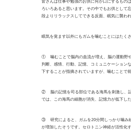
皆さんは仕事や勉強のお供に何か口にするもの
ろいろあると思います。その中でもお供として
段よりリラックスしてできる反面、眠気に襲わ
眠気を覚ます以外にもガムを噛むことにはたく
① 噛むことで脳内の血流が増え、脳の運動野
判断、感情、行動、記憶、コミュニケーション
下することが指摘されていますが、噛むことで
② 脳の記憶を司る部位である海馬を刺激し、
では、この海馬の細胞が消失、記憶力が低下し
③ 研究によると、ガムを20分間しっかり噛み
が増加したそうです。セロトニン神経が活性化