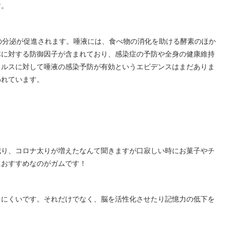
す。
の分泌が促進されます。唾液には、食べ物の消化を助ける酵素のほか
体に対する防御因子が含まれており、感染症の予防や全身の健康維持
イルスに対して唾液の感染予防が有効というエビデンスはまだありま
われています。
減り、コロナ太りが増えたなんて聞きますが口寂しい時にお菓子やチ
におすすめなのがガムです！
りにくいです。それだけでなく、脳を活性化させたり記憶力の低下を