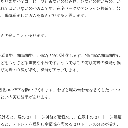
はありますか？コーヒーや紅茶などの飲み物、飴などの甘いもの、い
忘れてはいけないのがガムです。在宅ワークやオンライン授業で、普
れ、眠気覚ましにガムを噛んだりすると思います。
さんの良いことがあります。
や感覚野、前頭前野、小脳などが活性化します。特に脳の前頭前野は
などをつかさどる重要な部分です。うつではこの前頭前野の機能が低
前頭前野の血流が増え、機能がアップします。
記憶力の低下を防いでくれます。わざと噛み合わせを悪くしたマウス
たという実験結果があります。
続けると、脳のセロトニン神経が活性化し、血液中のセロトニン濃度
すると、ストレスを緩和し幸福感を高めるセロトニンの分泌が増え、