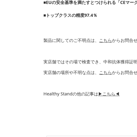
■EUの安全基準を満たすとつけられる「CEマー
■トップクラスの精度97.4％
製品に関してのご不明点は、
こちら
からお問合
実店舗ではその場で検査でき、中和抗体獲得証
実店舗の場所や不明な点は、
こちら
からお問合
Healthy Standの他の記事は
▶こちら◀