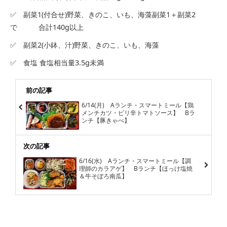
✅ 副菜1(付合せ)野菜、きのこ、いも、海藻副菜1＋副菜2
で 合計140g以上
✅ 副菜2(小鉢、汁)野菜、きのこ、いも、海藻
✅ 食塩 食塩相当量3.5g未満
前の記事
6/14(月) Aランチ・スマートミール【鶏
メンチカツ・ピリ辛トマトソース】 Bラ
ンチ【豚きゃべ】
次の記事
6/16(水) Aランチ・スマートミール【調
理師のカラアゲ】 Bランチ【ほっけ塩焼
＆牛そぼろ南瓜】