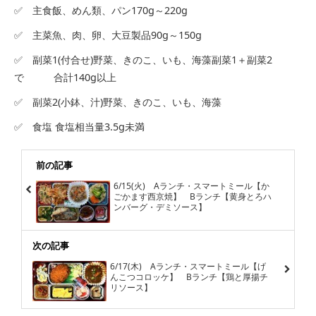
✅ 主食飯、めん類、パン170g～220g
✅ 主菜魚、肉、卵、大豆製品90g～150g
✅ 副菜1(付合せ)野菜、きのこ、いも、海藻副菜1＋副菜2
で 合計140g以上
✅ 副菜2(小鉢、汁)野菜、きのこ、いも、海藻
✅ 食塩 食塩相当量3.5g未満
前の記事
6/15(火) Aランチ・スマートミール【か
ごかます西京焼】 Bランチ【黄身とろハ
ンバーグ・デミソース】
次の記事
6/17(木) Aランチ・スマートミール【げ
んこつコロッケ】 Bランチ【鶏と厚揚チ
リソース】