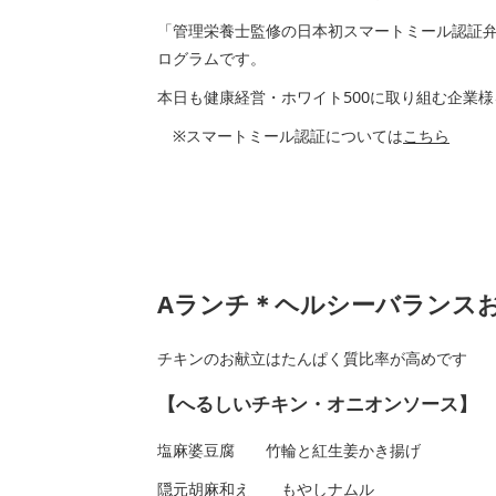
「管理栄養士監修の日本初スマートミール認証
ログラムです。
本日も健康経営・ホワイト500に取り組む企業
※スマートミール認証については
こちら
Aランチ＊ヘルシーバランス
チキンのお献立はたんぱく質比率が高めです
【へるしいチキン・オニオンソース】
塩麻婆豆腐 竹輪と紅生姜かき揚げ
隠元胡麻和え もやしナムル