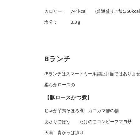
カロリー： 741kcal (普通盛りご飯:350
塩分： 3.3ｇ
Bランチ
(Bランチはスマートミール認証弁当ではありま
柔らかロースの
【豚ロースかつ煮】
じゃが芋鶏そぼろ煮 カニカマ酢の物
あさりごぼう たけのこコンビーフマヨ炒
天着 青かっぱ漬け