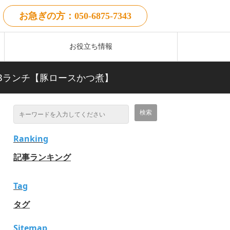
お急ぎの方：050-6875-7343
お役立ち情報
】Bランチ【豚ロースかつ煮】
Ranking
記事ランキング
Tag
タグ
Sitemap