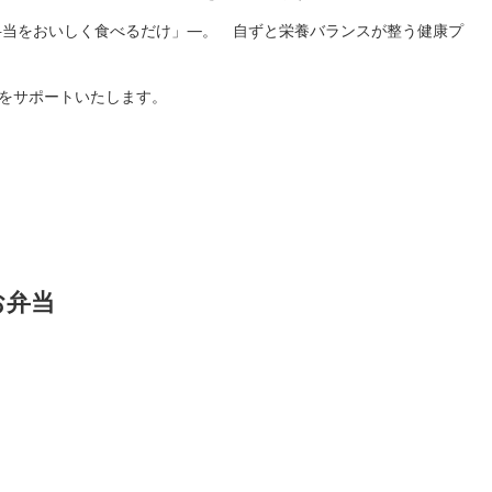
弁当をおいしく食べるだけ」―。 自ずと栄養バランスが整う健康プ
様をサポートいたします。
お弁当