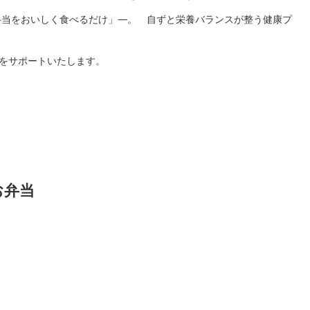
弁当をおいしく食べるだけ」―。 自ずと栄養バランスが整う健康プ
様をサポートいたします。
お弁当