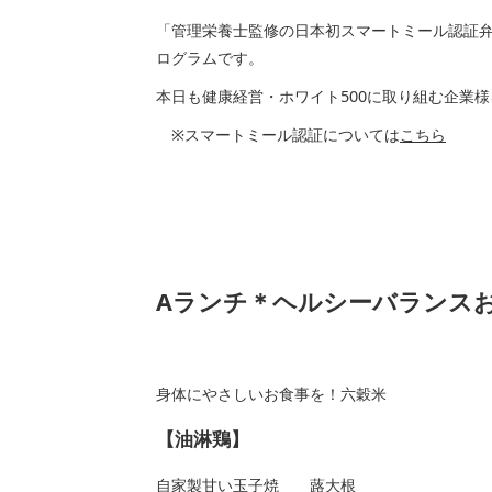
「管理栄養士監修の日本初スマートミール認証
ログラムです。
本日も健康経営・ホワイト500に取り組む企業
※スマートミール認証については
こちら
Aランチ＊ヘルシーバランス
身体にやさしいお食事を！六穀米
【油淋鶏】
自家製甘い玉子焼 蕗大根