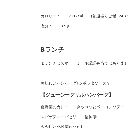
カロリー： 711kcal (普通盛りご飯:350
塩分： 3.9ｇ
Bランチ
(Bランチはスマートミール認証弁当ではありま
美味しいハンバーグ♪シポラタソースで
【ジューシーグリルハンバーグ】
夏野菜のカレー きゃべつとベーコンソテー
スパゲティーパセリ 福神漬
もやしと小松菜おひたし