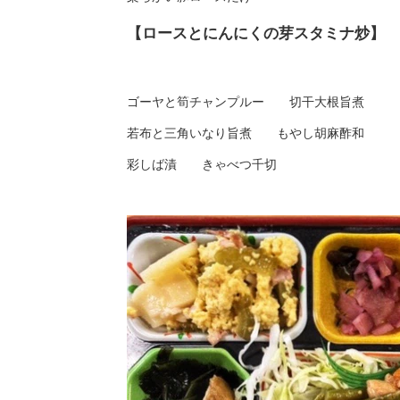
【ロースとにんにくの芽スタミナ炒】
ゴーヤと筍チャンプルー 切干大根旨煮
若布と三角いなり旨煮 もやし胡麻酢和
彩しば漬 きゃべつ千切