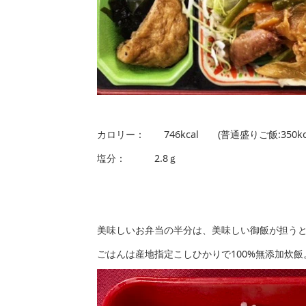
カロリー： 746kcal (普通盛りご飯:350
塩分： 2.8ｇ
美味しいお弁当の半分は、美味しい御飯が担う
ごはんは産地指定こしひかりで100%無添加炊飯