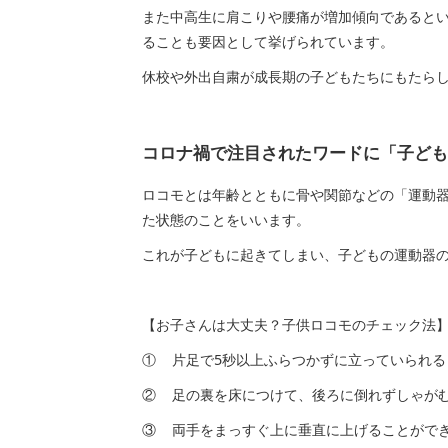
また中高生に肩こりや腰痛が増加傾向であると
ることも要因として挙げられています。
休校や外出自粛が成長期の子どもたちにもたら
コロナ禍で注目されたワードに「子ども
ロコモとは年齢とともに骨や関節などの「運動
た状態のことをいいます。
これが子どもに起きてしまい、子どもの運動器
【お子さんは大丈夫？子供ロコモのチェック法
① 片足で5秒以上ふらつかずに立っていられる
② 足の裏を床につけて、後ろに倒れずしゃが
③ 両手をまっすぐ上に垂直に上げることがで