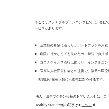
そこでサステナブルプランニング社では、会社
ービスがあります。
■ 企業様の希望に沿ったサポートプランを用意
■ 病院に行かなくても良いため、時短で負担減
■ コロナウイルス流行以前より、インフルエン
■ 医療法人社団宗仁会との提携で、複数の医療
実施日や接種人数にも柔軟に対応可能です。
法人・団体ワクチン接種のお問い合わせは、
こ
Healthy Standの他の記事は▶
こちら
◀