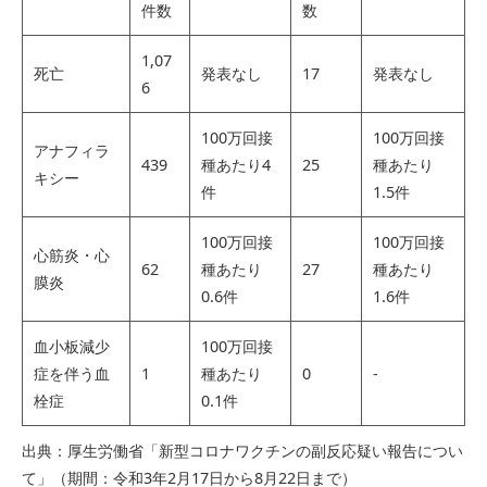
件数
数
1,07
死亡
発表なし
17
発表なし
6
100万回接
100万回接
アナフィラ
439
種あたり4
25
種あたり
キシー
件
1.5件
100万回接
100万回接
心筋炎・心
62
種あたり
27
種あたり
膜炎
0.6件
1.6件
血小板減少
100万回接
症を伴う血
1
種あたり
0
-
栓症
0.1件
出典：厚生労働省「新型コロナワクチンの副反応疑い報告につい
て」（期間：令和3年2月17日から8月22日まで）