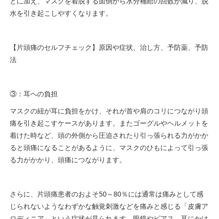
とに加え、マスクを着脱する面倒から水分補給の回数が減り、脱
水を引き起こしやすくなります。
【片頭痛のセルフチェック】原因や症状、治し方、予防薬、予防
法
③：耳への負担
マスクの紐が耳に負担をかけ、それが首や肩のコリにつながり頭
痛を引き起こすケースがあります。またゴーグルやヘルメットを
着けた時など、頭の外側から圧迫されたり引っ張られる力がかか
ると頭痛になることがあるように、マスクのひもによって引っ張
る力がかかり、頭痛につながります。
さらに、片頭痛患者のおよそ50～80％には通常は痛みとして感
じられないようなわずかな触覚刺激などを痛みと感じる「皮膚ア
ロディニア」という症状が見られます。眼鏡やピアス、耳にかけ