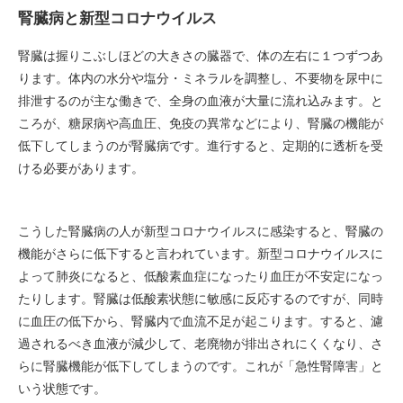
腎臓病と新型コロナウイルス
腎臓は握りこぶしほどの大きさの臓器で、体の左右に１つずつあ
ります。体内の水分や塩分・ミネラルを調整し、不要物を尿中に
排泄するのが主な働きで、全身の血液が大量に流れ込みます。と
ころが、糖尿病や高血圧、免疫の異常などにより、腎臓の機能が
低下してしまうのが腎臓病です。進行すると、定期的に透析を受
ける必要があります。
こうした腎臓病の人が新型コロナウイルスに感染すると、腎臓の
機能がさらに低下すると言われています。新型コロナウイルスに
よって肺炎になると、低酸素血症になったり血圧が不安定になっ
たりします。腎臓は低酸素状態に敏感に反応するのですが、同時
に血圧の低下から、腎臓内で血流不足が起こります。すると、濾
過されるべき血液が減少して、老廃物が排出されにくくなり、さ
らに腎臓機能が低下してしまうのです。これが「急性腎障害」と
いう状態です。