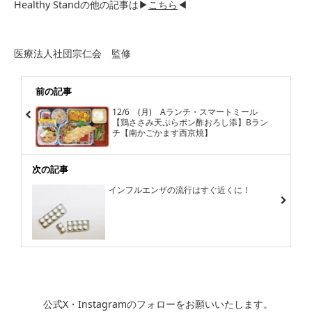
Healthy Standの他の記事は▶
こちら
◀
医療法人社団宗仁会 監修
前の記事
12/6 (月) Aランチ・スマートミール
【鶏ささみ天ぷらポン酢おろし添】Bラン
チ【南かごかます西京焼】
次の記事
インフルエンザの流行はすぐ近くに！
公式X・Instagramのフォローをお願いいたします。