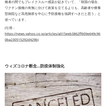
種者の間でもブレイクスルー感染が起きていて、「韓国の場合、
ワクチン接種の有無に分けて政策を立てるよりも、高齢者や療養
型病院など高危険群を中心に予防接種を強調すべきだと思う」と
述べています。
(引用：
https://news.yahoo.co.jp/articles/a015eeb3862ff609e649c96
0ba230515292d429b
)
ウィズコロナ断念…防疫体制強化