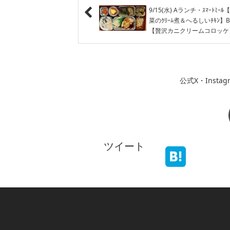
9/15(水) Aランチ・ｽﾏｰﾄﾐｰ
菜のｸﾘｰﾑ煮＆へるしいﾁｷﾝ】
【贅沢カニクリームコロッケ
公式X・Inst
ツイート