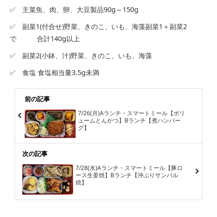
✅ 主菜魚、肉、卵、大豆製品90g～150g
✅ 副菜1(付合せ)野菜、きのこ、いも、海藻副菜1＋副菜2
で 合計140g以上
✅ 副菜2(小鉢、汁)野菜、きのこ、いも、海藻
✅ 食塩 食塩相当量3.5g未満
前の記事
7/26(月)Aランチ・スマートミール【ボリ
ュームとんかつ】Bランチ【煮ハンバー
グ】
次の記事
7/28(水)Aランチ・スマートミール【豚ロ
ース生姜焼】Bランチ【沖ぶりサンバル
焼】