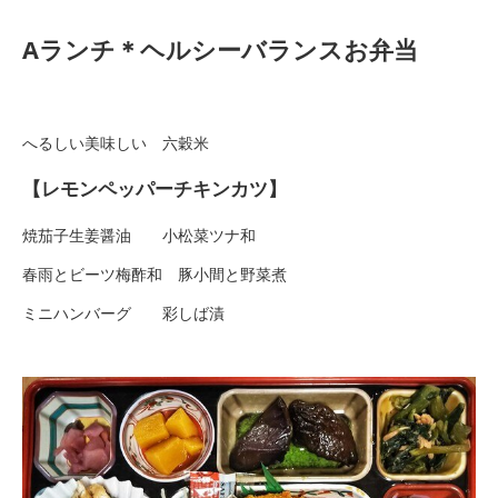
Aランチ＊ヘルシーバランスお弁当
へるしい美味しい 六穀米
【レモンペッパーチキンカツ】
焼茄子生姜醤油 小松菜ツナ和
春雨とビーツ梅酢和 豚小間と野菜煮
ミニハンバーグ 彩しば漬