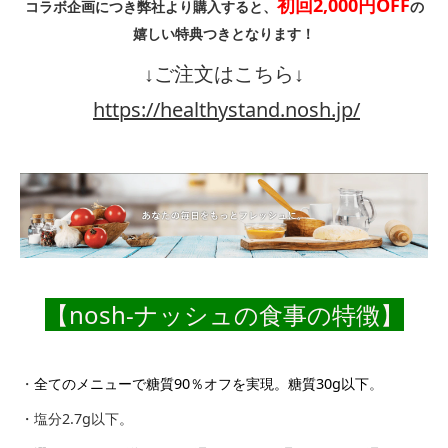
初回2,000円OFF
コラボ企画につき弊社より購入すると、
の
嬉しい特典つきとなります！
↓ご注文はこちら↓
https://healthystand.nosh.jp/
【nosh-ナッシュの食事の特徴】
・
全てのメニューで糖質90％オフを実現。糖質30g以下
。
・塩分2.7g以下。