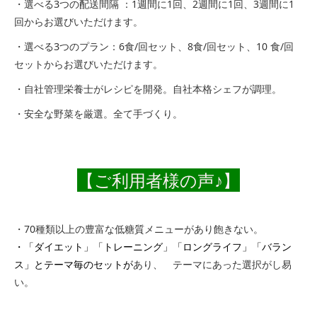
・選べる3つの配送間隔 ：
1週間に1回、2週間に1回、3週間
に
1
回からお選びいただけます。
・選べる3つのプラン：
6
食
/
回
セット、8
食
/
回
セット、10
食
/
回
セットからお選びいただけます。
・自社管理栄養士がレシピを開発。自社本格シェフが調理。
・安全な野菜を厳選。全て手づくり。
【ご利用
者様
の声♪】
・70種類以上の豊富な低糖質メニューがあり飽きない。
・「ダイエット」「トレーニング」「ロングライフ」「バラン
ス」と
テーマ毎のセットが
あり、 テーマにあった選択がし易
い。