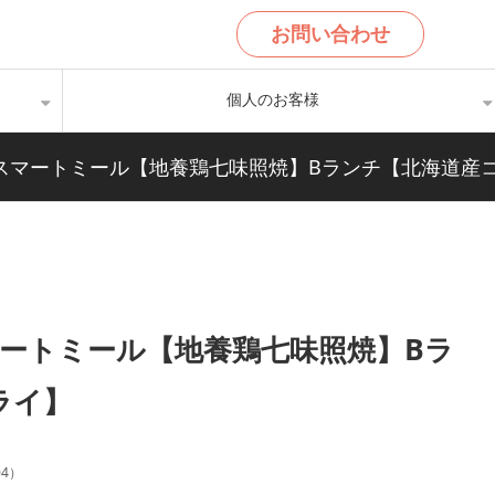
お問い合わせ
個人のお客様
ンチ・スマートミール【地養鶏七味照焼】Bランチ【北海道産
スマートミール【地養鶏七味照焼】Bラ
ライ】
04
）