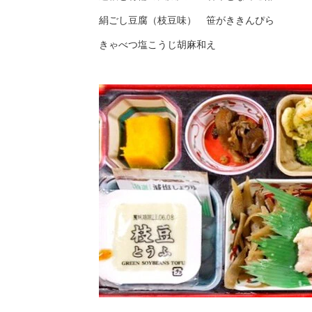
絹ごし豆腐（枝豆味） 笹がききんぴら
きゃべつ塩こうじ胡麻和え