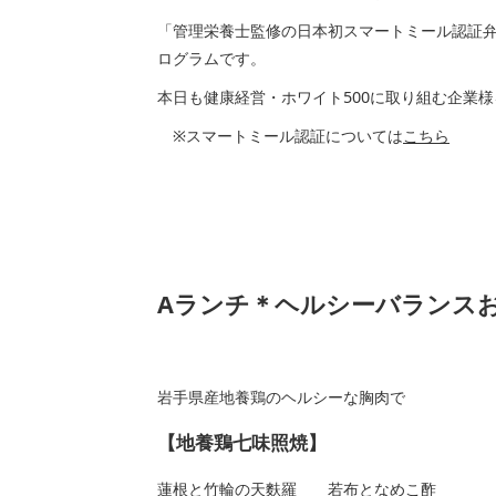
「管理栄養士監修の日本初スマートミール認証
ログラムです。
本日も健康経営・ホワイト500に取り組む企業
※スマートミール認証については
こちら
Aランチ＊ヘルシーバランス
岩手県産地養鶏のヘルシーな胸肉で
【地養鶏七味照焼】
蓮根と竹輪の天麩羅 若布となめこ酢