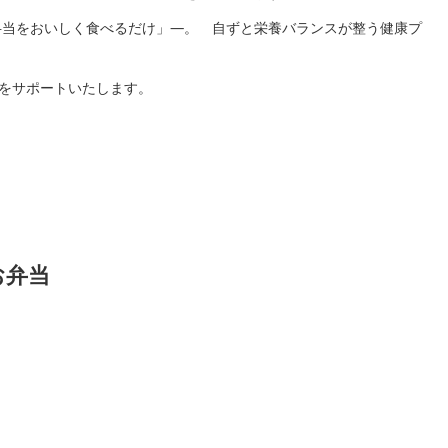
弁当をおいしく食べるだけ」―。 自ずと栄養バランスが整う健康プ
様をサポートいたします。
お弁当