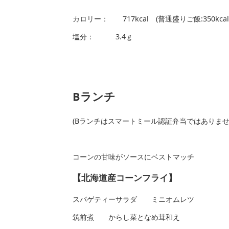
カロリー： 717kcal (普通盛りご飯:350
塩分： 3.4ｇ
Bランチ
(Bランチはスマートミール認証弁当ではありま
コーンの甘味がソースにベストマッチ
【北海道産コーンフライ】
スパゲティーサラダ ミニオムレツ
筑前煮 からし菜となめ茸和え