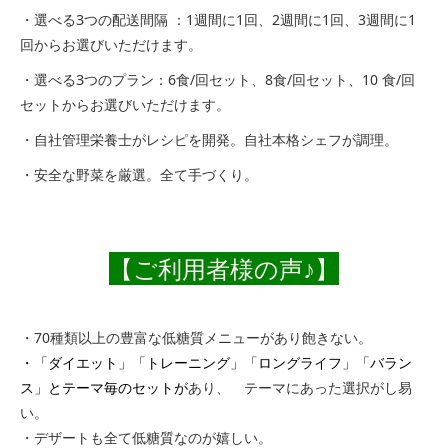
・選べる3つの配送間隔 ：
1週間に1回、2週間に1回、3週間
に
1
回からお選びいただけます。
・選べる3つのプラン：
6
食
/
回
セット、8
食
/
回
セット、10
食
/
回
セットからお選びいただけます。
・自社管理栄養士がレシピを開発。自社本格シェフが調理。
・安全な野菜を厳選。全て手づくり。
【ご利用
者様
の声♪】
・70種類以上の豊富な低糖質メニューがあり飽きない。
・「ダイエット」「トレーニング」「ロングライフ」「バラン
ス」と
テーマ毎のセットが
あり、 テーマにあった選択がし易
い。
・デザートも全て低糖質なのが嬉しい。