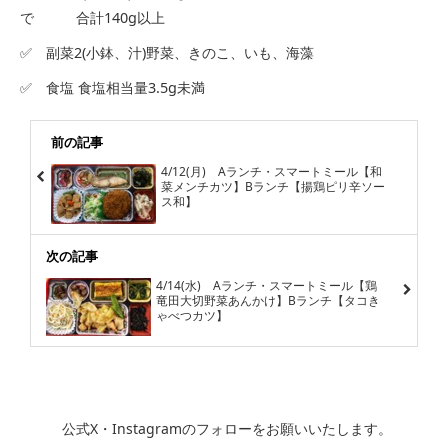
で 合計140g以上
✅ 副菜2(小鉢、汁)野菜、きのこ、いも、海藻
✅ 食塩 食塩相当量3.5g未満
前の記事
4/12(月) Aランチ・スマートミール【和
菜メンチカツ】Bランチ【揚鶏ピリ辛ソー
ス和】
次の記事
4/14(水) Aランチ・スマートミール【鶏
竜田大切野菜あんかけ】Bランチ【タコき
ゃべつカツ】
公式X・Instagramのフォローをお願いいたします。