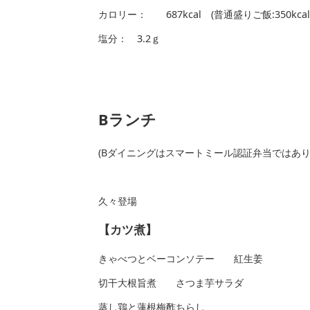
カロリー： 687kcal (普通盛りご飯:350
塩分： 3.2ｇ
Bランチ
(Bダイニングはスマートミール認証弁当ではあ
久々登場
【カツ煮】
きゃべつとベーコンソテー 紅生姜
切干大根旨煮 さつま芋サラダ
蒸し鶏と蓮根梅酢ちらし