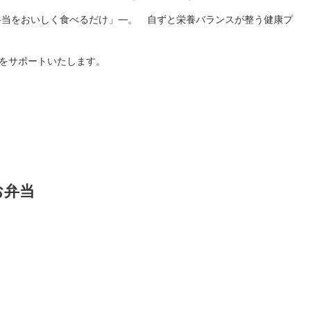
弁当をおいしく食べるだけ」―。 自ずと栄養バランスが整う健康プ
様をサポートいたします。
お弁当