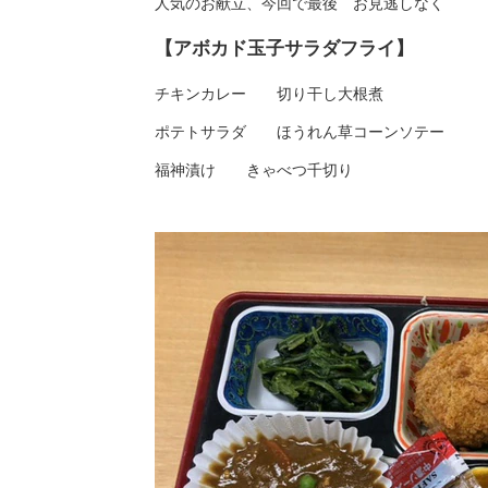
人気のお献立、今回で最後 お見逃しなく
【アボカド玉子サラダフライ】
チキンカレー 切り干し大根煮
ポテトサラダ ほうれん草コーンソテー
福神漬け きゃべつ千切り