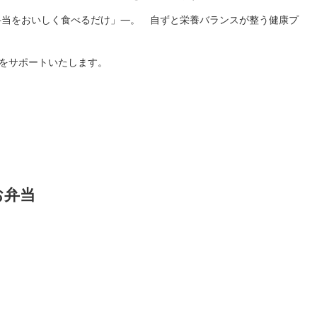
弁当をおいしく食べるだけ」―。 自ずと栄養バランスが整う健康プ
様をサポートいたします。
お弁当