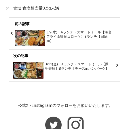
✅ 食塩 食塩相当量3.5g未満
前の記事
3/9(水) Aランチ・スマートミール【海老
フライ＆野菜コロッケ】Bランチ【回鍋
肉】
次の記事
3/11(金) Aランチ・スマートミール【豚
生姜焼】Bランチ【チーズinハンバーグ】
公式X・Instagramのフォローをお願いいたします。