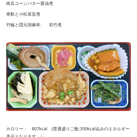
南瓜コーンバター醤油煮
車麩と小松菜旨煮
竹輪と隠元胡麻和 若竹煮
カロリー： 807kcal (普通盛りご飯:350kcal込みのエネルギー
表示となります。）