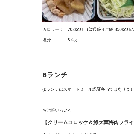
カロリー： 708kcal (普通盛りご飯:350k
塩分： 3.4ｇ
Bランチ
(Bランチはスマートミール認証弁当ではありま
お惣菜いろいろ
【クリームコロッケ＆鯵大葉梅肉フライ