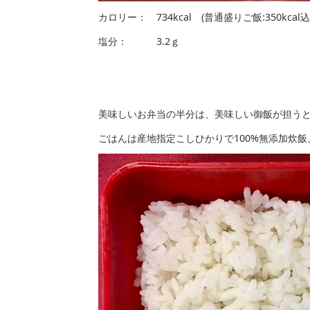
カロリー： 734kcal (普通盛りご飯:350k
塩分： 3.2ｇ
美味しいお弁当の半分は、美味しい御飯が担う
ごはんは産地指定こしひかりで100%無添加炊飯