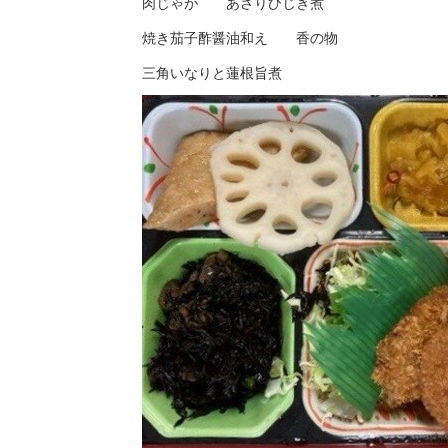
肉じゃが あさりひじき煮
焼き茄子酢醤油和え 香の物
三角いなりと蓮根旨煮