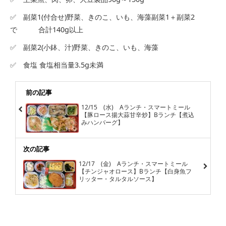
✅ 副菜1(付合せ)野菜、きのこ、いも、海藻副菜1＋副菜2
で 合計140g以上
✅ 副菜2(小鉢、汁)野菜、きのこ、いも、海藻
✅ 食塩 食塩相当量3.5g未満
前の記事
12/15 (水) Aランチ・スマートミール
【豚ロース揚大蒜甘辛炒】Bランチ【煮込
みハンバーグ】
次の記事
12/17 (金) Aランチ・スマートミール
【チンジャオロース】Bランチ【白身魚フ
リッター・タルタルソース】