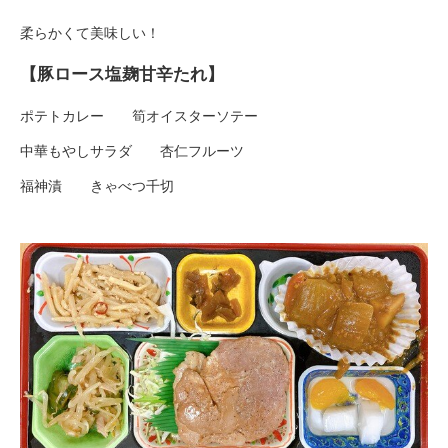
柔らかくて美味しい！
【豚ロース塩麹甘辛たれ】
ポテトカレー 筍オイスターソテー
中華もやしサラダ 杏仁フルーツ
福神漬 きゃべつ千切