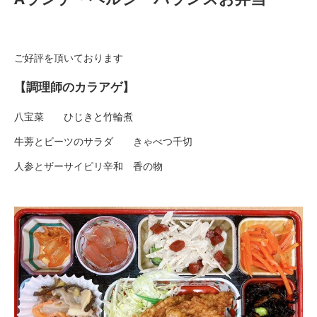
ご好評を頂いております
【調理師のカラアゲ】
八宝菜 ひじきと竹輪煮
牛蒡とビーツのサラダ きゃべつ千切
人参とザーサイピリ辛和 香の物