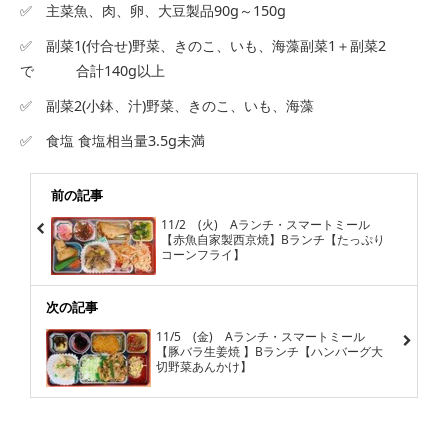
✅ 主菜魚、肉、卵、大豆製品90g～150g
✅ 副菜1(付合せ)野菜、きのこ、いも、海藻副菜1＋副菜2
で 合計140g以上
✅ 副菜2(小鉢、汁)野菜、きのこ、いも、海藻
✅ 食塩 食塩相当量3.5g未満
前の記事
11/2 (火) Aランチ・スマートミール
【赤魚自家製西京焼】Bランチ【たっぷり
コーンフライ】
次の記事
11/5 (金) Aランチ・スマートミール
【豚バラ生姜焼 】Bランチ【ハンバーグ大
切野菜あんかけ】