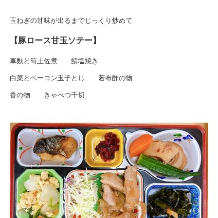
玉ねぎの甘味が出るまでじっくり炒めて
【豚ロース甘玉ソテー】
車麩と筍土佐煮 鯖塩焼き
白菜とベーコン玉子とじ 若布酢の物
香の物 きゃべつ千切